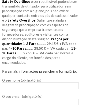
Safety OverShoe
é ser reutilizável, podendo ser
transmitido de utilizador para utilizador, sem
preocupação com a higiene, pois não existe
qualquer contacto entre os pés de cada utilizador
e o
Safety OverShoe.
Salienta-se ainda a
imagem de preocupação com os aspetos de
segurança que a empresa transmite aos
fornecedores, auditores e visitantes com a
disponibilização desta solução.
Preços por
quantidade:
1-3 Pares
........... 29.45 € + IVA cada
par.
4-10 Pares
.......... 28.50 € + IVA cada par.
11-
20 Pares
......... 27.55 € + IVA cada par
Portes a
cargo do cliente, em função dos pares
encomendados.
Para mais informações preencher o formulário.
O seu nome (obrigatório)
O seu e-mail (obrigatório)