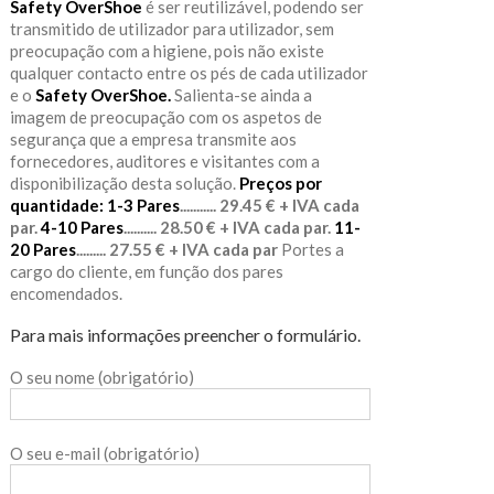
Safety OverShoe
é ser reutilizável, podendo ser
transmitido de utilizador para utilizador, sem
preocupação com a higiene, pois não existe
qualquer contacto entre os pés de cada utilizador
e o
Safety OverShoe.
Salienta-se ainda a
imagem de preocupação com os aspetos de
segurança que a empresa transmite aos
fornecedores, auditores e visitantes com a
disponibilização desta solução.
Preços por
quantidade:
1-3 Pares
........... 29.45 € + IVA cada
par.
4-10 Pares
.......... 28.50 € + IVA cada par.
11-
20 Pares
......... 27.55 € + IVA cada par
Portes a
cargo do cliente, em função dos pares
encomendados.
Para mais informações preencher o formulário.
O seu nome (obrigatório)
O seu e-mail (obrigatório)