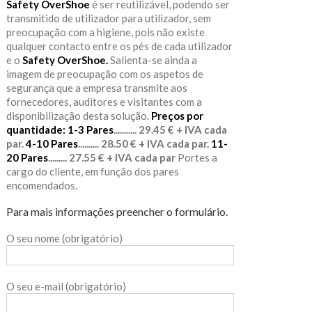
Safety OverShoe
é ser reutilizável, podendo ser
transmitido de utilizador para utilizador, sem
preocupação com a higiene, pois não existe
qualquer contacto entre os pés de cada utilizador
e o
Safety OverShoe.
Salienta-se ainda a
imagem de preocupação com os aspetos de
segurança que a empresa transmite aos
fornecedores, auditores e visitantes com a
disponibilização desta solução.
Preços por
quantidade:
1-3 Pares
........... 29.45 € + IVA cada
par.
4-10 Pares
.......... 28.50 € + IVA cada par.
11-
20 Pares
......... 27.55 € + IVA cada par
Portes a
cargo do cliente, em função dos pares
encomendados.
Para mais informações preencher o formulário.
O seu nome (obrigatório)
O seu e-mail (obrigatório)