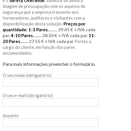
e o
Safety OverShoe.
Salienta-se ainda a
imagem de preocupação com os aspetos de
segurança que a empresa transmite aos
fornecedores, auditores e visitantes com a
disponibilização desta solução.
Preços por
quantidade:
1-3 Pares
........... 29.45 € + IVA cada
par.
4-10 Pares
.......... 28.50 € + IVA cada par.
11-
20 Pares
......... 27.55 € + IVA cada par
Portes a
cargo do cliente, em função dos pares
encomendados.
Para mais informações preencher o formulário.
O seu nome (obrigatório)
O seu e-mail (obrigatório)
Assunto