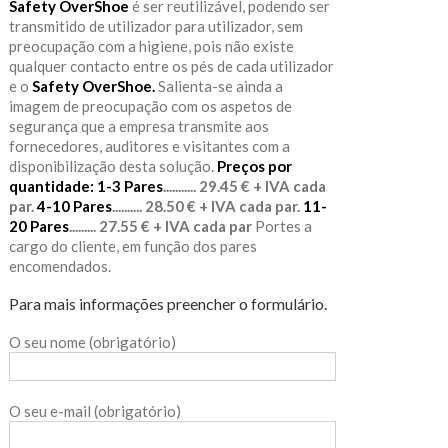
Safety OverShoe
é ser reutilizável, podendo ser
transmitido de utilizador para utilizador, sem
preocupação com a higiene, pois não existe
qualquer contacto entre os pés de cada utilizador
e o
Safety OverShoe.
Salienta-se ainda a
imagem de preocupação com os aspetos de
segurança que a empresa transmite aos
fornecedores, auditores e visitantes com a
disponibilização desta solução.
Preços por
quantidade:
1-3 Pares
........... 29.45 € + IVA cada
par.
4-10 Pares
.......... 28.50 € + IVA cada par.
11-
20 Pares
......... 27.55 € + IVA cada par
Portes a
cargo do cliente, em função dos pares
encomendados.
Para mais informações preencher o formulário.
O seu nome (obrigatório)
O seu e-mail (obrigatório)