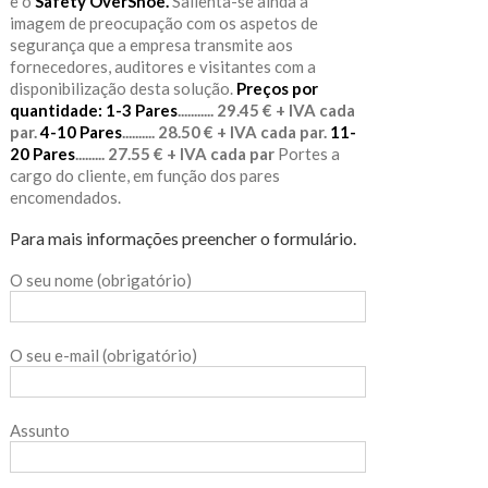
e o
Safety OverShoe.
Salienta-se ainda a
imagem de preocupação com os aspetos de
segurança que a empresa transmite aos
fornecedores, auditores e visitantes com a
disponibilização desta solução.
Preços por
quantidade:
1-3 Pares
........... 29.45 € + IVA cada
par.
4-10 Pares
.......... 28.50 € + IVA cada par.
11-
20 Pares
......... 27.55 € + IVA cada par
Portes a
cargo do cliente, em função dos pares
encomendados.
Para mais informações preencher o formulário.
O seu nome (obrigatório)
O seu e-mail (obrigatório)
Assunto