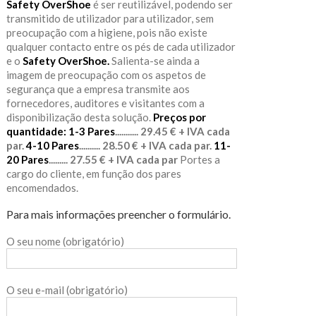
Safety OverShoe
é ser reutilizável, podendo ser
transmitido de utilizador para utilizador, sem
preocupação com a higiene, pois não existe
qualquer contacto entre os pés de cada utilizador
e o
Safety OverShoe.
Salienta-se ainda a
imagem de preocupação com os aspetos de
segurança que a empresa transmite aos
fornecedores, auditores e visitantes com a
disponibilização desta solução.
Preços por
quantidade:
1-3 Pares
........... 29.45 € + IVA cada
par.
4-10 Pares
.......... 28.50 € + IVA cada par.
11-
20 Pares
......... 27.55 € + IVA cada par
Portes a
cargo do cliente, em função dos pares
encomendados.
Para mais informações preencher o formulário.
O seu nome (obrigatório)
O seu e-mail (obrigatório)