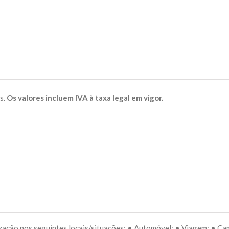
s.
Os valores incluem IVA à taxa legal em vigor.
lização nos seguintes locais/situações: • Automóvel; • Viagem; • C