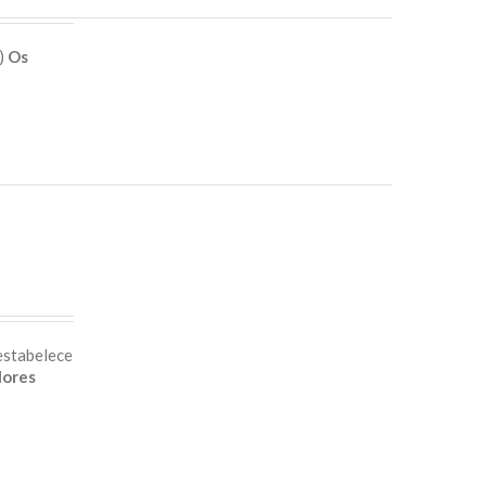
e)
Os
estabelece
lores