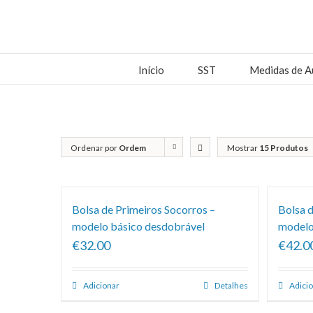
Início
SST
Medidas de A
Ordenar por
Ordem
Mostrar
15 Produtos
predefinida
Bolsa de Primeiros Socorros –
Bolsa d
modelo básico desdobrável
modelo
€32.00
€42.0
Adicionar
Detalhes
Adici