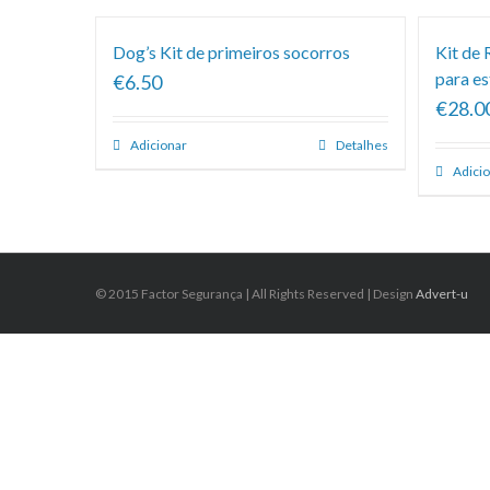
Dog’s Kit de primeiros socorros
Kit de
para es
€6.50
€28.0
Adicionar
Detalhes
Adici
© 2015 Factor Segurança | All Rights Reserved | Design
Advert-u