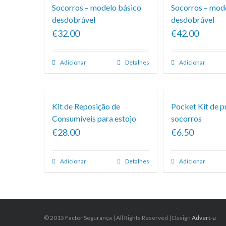
Socorros – modelo básico
Socorros – mod
desdobrável
desdobrável
€32.00
€42.00
Adicionar
Detalhes
Adicionar
Kit de Reposição de
Pocket Kit de p
Consumíveis para estojo
socorros
€28.00
€6.50
Adicionar
Detalhes
Adicionar
© 2015 Factor Segurança | All Rights Reserved | Design
Advert-u