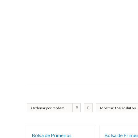
Ordenar por
Ordem
Mostrar
15 Produtos
predefinida
Bolsa de Primeiros
Bolsa de Primei