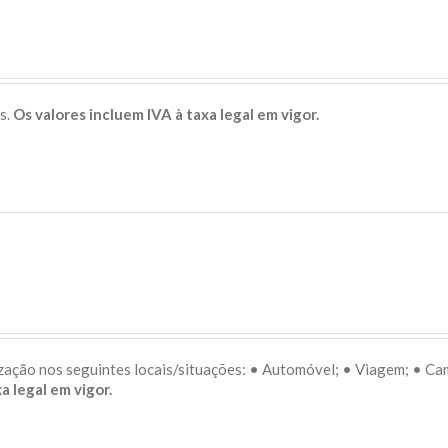
s.
Os valores incluem IVA à taxa legal em vigor.
lização nos seguintes locais/situações: • Automóvel; • Viagem; • C
a legal em vigor.