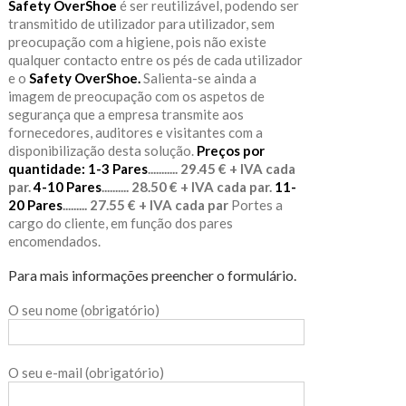
Safety OverShoe
é ser reutilizável, podendo ser
transmitido de utilizador para utilizador, sem
preocupação com a higiene, pois não existe
qualquer contacto entre os pés de cada utilizador
e o
Safety OverShoe.
Salienta-se ainda a
imagem de preocupação com os aspetos de
segurança que a empresa transmite aos
fornecedores, auditores e visitantes com a
disponibilização desta solução.
Preços por
quantidade:
1-3 Pares
........... 29.45 € + IVA cada
par.
4-10 Pares
.......... 28.50 € + IVA cada par.
11-
20 Pares
......... 27.55 € + IVA cada par
Portes a
cargo do cliente, em função dos pares
encomendados.
Para mais informações preencher o formulário.
O seu nome (obrigatório)
O seu e-mail (obrigatório)