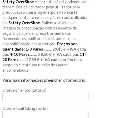
Safety OverShoe
é ser reutilizável, podendo ser
transmitido de utilizador para utilizador, sem
preocupação com a higiene, pois não existe
qualquer contacto entre os pés de cada utilizador
e o
Safety OverShoe.
Salienta-se ainda a
imagem de preocupação com os aspetos de
segurança que a empresa transmite aos
fornecedores, auditores e visitantes com a
disponibilização desta solução.
Preços por
quantidade:
1-3 Pares
........... 29.45 € + IVA cada
par.
4-10 Pares
.......... 28.50 € + IVA cada par.
11-
20 Pares
......... 27.55 € + IVA cada par
Portes a
cargo do cliente, em função dos pares
encomendados.
Para mais informações preencher o formulário.
O seu nome (obrigatório)
O seu e-mail (obrigatório)