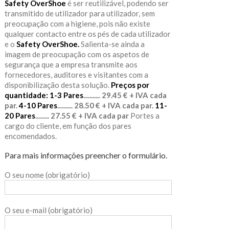
Safety OverShoe
é ser reutilizável, podendo ser
transmitido de utilizador para utilizador, sem
preocupação com a higiene, pois não existe
qualquer contacto entre os pés de cada utilizador
e o
Safety OverShoe.
Salienta-se ainda a
imagem de preocupação com os aspetos de
segurança que a empresa transmite aos
fornecedores, auditores e visitantes com a
disponibilização desta solução.
Preços por
quantidade:
1-3 Pares
........... 29.45 € + IVA cada
par.
4-10 Pares
.......... 28.50 € + IVA cada par.
11-
20 Pares
......... 27.55 € + IVA cada par
Portes a
cargo do cliente, em função dos pares
encomendados.
Para mais informações preencher o formulário.
O seu nome (obrigatório)
O seu e-mail (obrigatório)