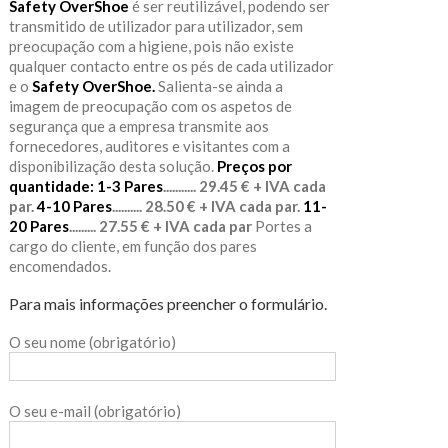
Safety OverShoe
é ser reutilizável, podendo ser
transmitido de utilizador para utilizador, sem
preocupação com a higiene, pois não existe
qualquer contacto entre os pés de cada utilizador
e o
Safety OverShoe.
Salienta-se ainda a
imagem de preocupação com os aspetos de
segurança que a empresa transmite aos
fornecedores, auditores e visitantes com a
disponibilização desta solução.
Preços por
quantidade:
1-3 Pares
........... 29.45 € + IVA cada
par.
4-10 Pares
.......... 28.50 € + IVA cada par.
11-
20 Pares
......... 27.55 € + IVA cada par
Portes a
cargo do cliente, em função dos pares
encomendados.
Para mais informações preencher o formulário.
O seu nome (obrigatório)
O seu e-mail (obrigatório)