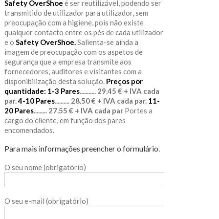
Safety OverShoe
é ser reutilizável, podendo ser
transmitido de utilizador para utilizador, sem
preocupação com a higiene, pois não existe
qualquer contacto entre os pés de cada utilizador
e o
Safety OverShoe.
Salienta-se ainda a
imagem de preocupação com os aspetos de
segurança que a empresa transmite aos
fornecedores, auditores e visitantes com a
disponibilização desta solução.
Preços por
quantidade:
1-3 Pares
........... 29.45 € + IVA cada
par.
4-10 Pares
.......... 28.50 € + IVA cada par.
11-
20 Pares
......... 27.55 € + IVA cada par
Portes a
cargo do cliente, em função dos pares
encomendados.
Para mais informações preencher o formulário.
O seu nome (obrigatório)
O seu e-mail (obrigatório)