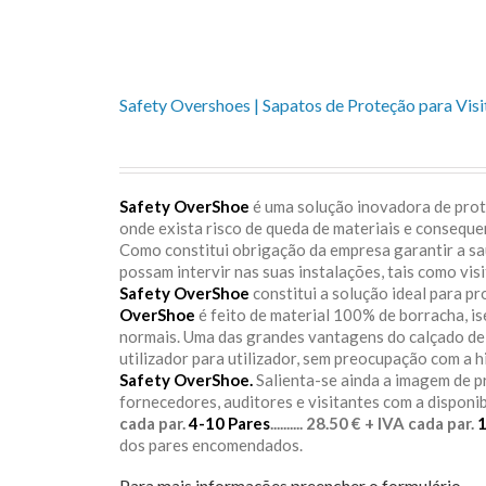
Safety Overshoes | Sapatos de Proteção para Visi
Safety OverShoe
é uma solução inovadora de prote
onde exista risco de queda de materiais e consequ
Como constitui obrigação da empresa garantir a s
possam intervir nas suas instalações, tais como vis
Safety OverShoe
constitui a solução ideal para p
OverShoe
é feito de material 100% de borracha, i
normais. Uma das grandes vantagens do calçado d
utilizador para utilizador, sem preocupação com a h
Safety OverShoe.
Salienta-se ainda a imagem de 
fornecedores, auditores e visitantes com a disponi
cada par.
4-10 Pares
.......... 28.50 € + IVA cada par.
dos pares encomendados.
Para mais informações preencher o formulário.