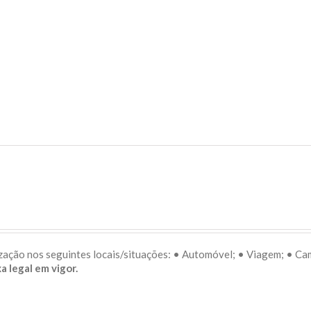
lização nos seguintes locais/situações: • Automóvel; • Viagem; • C
a legal em vigor.