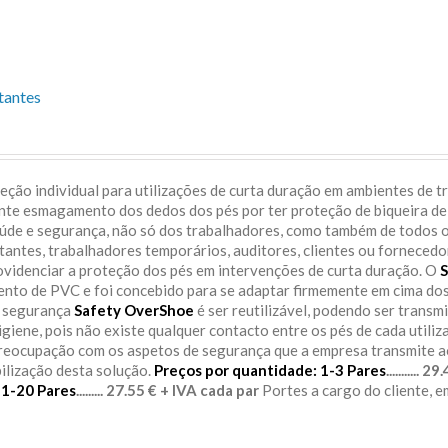
tantes
ção individual para utilizações de curta duração em ambientes de t
ente esmagamento dos dedos dos pés por ter proteção de biqueira de
aúde e segurança, não só dos trabalhadores, como também de todos 
itantes, trabalhadores temporários, auditores, clientes ou fornecedo
rovidenciar a proteção dos pés em intervenções de curta duração. O
S
sento de PVC e foi concebido para se adaptar firmemente em cima do
e segurança
Safety OverShoe
é ser reutilizável, podendo ser transm
igiene, pois não existe qualquer contacto entre os pés de cada utiliz
preocupação com os aspetos de segurança que a empresa transmite 
bilização desta solução.
Preços por quantidade:
1-3 Pares
........... 
11-20 Pares
......... 27.55 € + IVA cada par
Portes a cargo do cliente, 