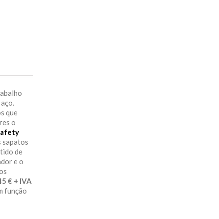
rabalho
 aço.
os que
res o
afety
s sapatos
itido de
ador e o
aos
29.45 € + IVA
em função