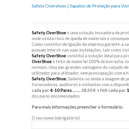
Safety Overshoes | Sapatos de Proteção para Visi
Safety OverShoe
é uma solução inovadora de prote
onde exista risco de queda de materiais e consequ
Como constitui obrigação da empresa garantir a s
possam intervir nas suas instalações, tais como vis
Safety OverShoe
constitui a solução ideal para p
OverShoe
é feito de material 100% de borracha, i
normais. Uma das grandes vantagens do calçado d
utilizador para utilizador, sem preocupação com a h
Safety OverShoe.
Salienta-se ainda a imagem de 
fornecedores, auditores e visitantes com a disponi
cada par.
4-10 Pares
.......... 28.50 € + IVA cada par.
dos pares encomendados.
Para mais informações preencher o formulário.
O seu nome (obrigatório)