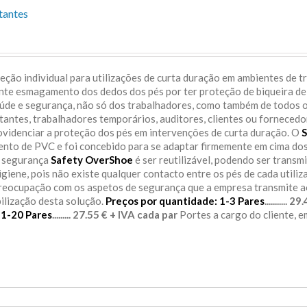
tantes
ção individual para utilizações de curta duração em ambientes de t
ente esmagamento dos dedos dos pés por ter proteção de biqueira de
aúde e segurança, não só dos trabalhadores, como também de todos 
itantes, trabalhadores temporários, auditores, clientes ou fornecedo
rovidenciar a proteção dos pés em intervenções de curta duração. O
S
sento de PVC e foi concebido para se adaptar firmemente em cima do
e segurança
Safety OverShoe
é ser reutilizável, podendo ser transm
igiene, pois não existe qualquer contacto entre os pés de cada utiliz
preocupação com os aspetos de segurança que a empresa transmite 
bilização desta solução.
Preços por quantidade:
1-3 Pares
........... 
11-20 Pares
......... 27.55 € + IVA cada par
Portes a cargo do cliente, 