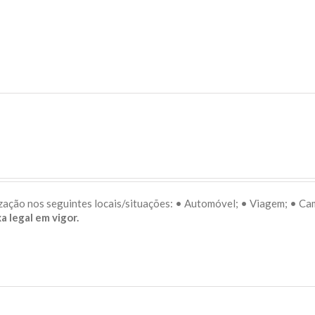
lização nos seguintes locais/situações: • Automóvel; • Viagem; • C
a legal em vigor.