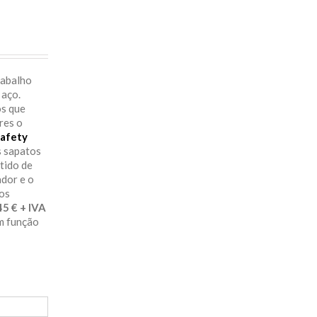
rabalho
 aço.
os que
res o
afety
s sapatos
itido de
ador e o
aos
29.45 € + IVA
em função