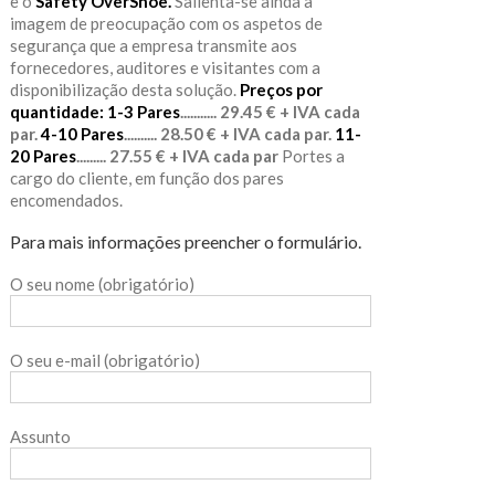
e o
Safety OverShoe.
Salienta-se ainda a
imagem de preocupação com os aspetos de
segurança que a empresa transmite aos
fornecedores, auditores e visitantes com a
disponibilização desta solução.
Preços por
quantidade:
1-3 Pares
........... 29.45 € + IVA cada
par.
4-10 Pares
.......... 28.50 € + IVA cada par.
11-
20 Pares
......... 27.55 € + IVA cada par
Portes a
cargo do cliente, em função dos pares
encomendados.
Para mais informações preencher o formulário.
O seu nome (obrigatório)
O seu e-mail (obrigatório)
Assunto