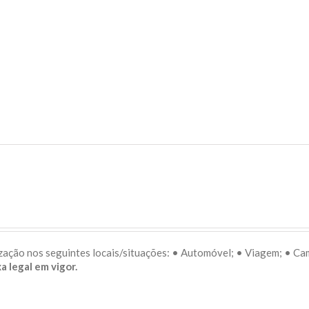
lização nos seguintes locais/situações: • Automóvel; • Viagem; • C
a legal em vigor.