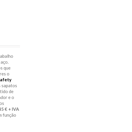
rabalho
 aço.
os que
res o
afety
s sapatos
itido de
ador e o
aos
29.45 € + IVA
em função