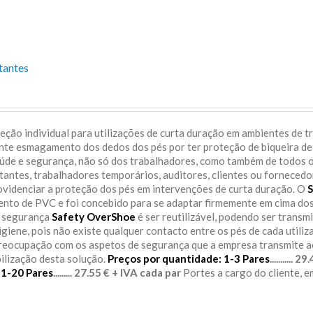
tantes
ção individual para utilizações de curta duração em ambientes de t
ente esmagamento dos dedos dos pés por ter proteção de biqueira de
aúde e segurança, não só dos trabalhadores, como também de todos 
itantes, trabalhadores temporários, auditores, clientes ou fornecedo
rovidenciar a proteção dos pés em intervenções de curta duração. O
S
sento de PVC e foi concebido para se adaptar firmemente em cima do
e segurança
Safety OverShoe
é ser reutilizável, podendo ser transm
igiene, pois não existe qualquer contacto entre os pés de cada utiliz
preocupação com os aspetos de segurança que a empresa transmite 
bilização desta solução.
Preços por quantidade:
1-3 Pares
........... 
11-20 Pares
......... 27.55 € + IVA cada par
Portes a cargo do cliente, 