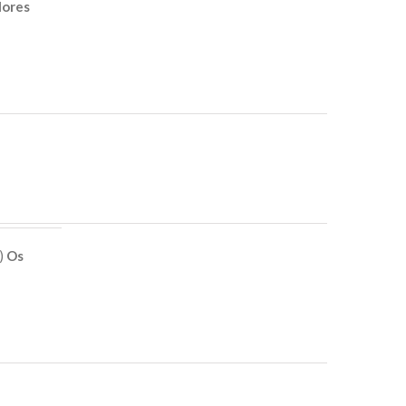
lores
e)
Os