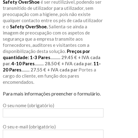
Safety OverShoe
é ser reutilizável, podendo ser
transmitido de utilizador para utilizador, sem
preocupação com a higiene, pois não existe
qualquer contacto entre os pés de cada utilizador
e o
Safety OverShoe.
Salienta-se ainda a
imagem de preocupação com os aspetos de
segurança que a empresa transmite aos
fornecedores, auditores e visitantes com a
disponibilização desta solução.
Preços por
quantidade:
1-3 Pares
........... 29.45 € + IVA cada
par.
4-10 Pares
.......... 28.50 € + IVA cada par.
11-
20 Pares
......... 27.55 € + IVA cada par
Portes a
cargo do cliente, em função dos pares
encomendados.
Para mais informações preencher o formulário.
O seu nome (obrigatório)
O seu e-mail (obrigatório)