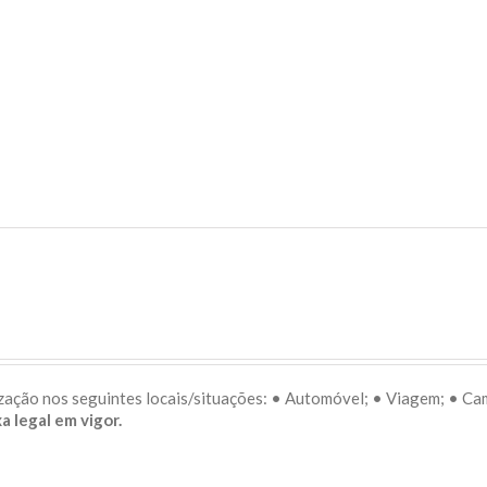
lização nos seguintes locais/situações: • Automóvel; • Viagem; • C
a legal em vigor.