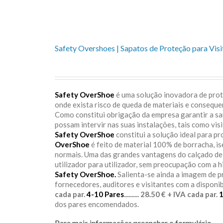
Popularidade
Safety Overshoes | Sapatos de Proteção para Visi
Safety OverShoe
é uma solução inovadora de prote
onde exista risco de queda de materiais e consequ
Como constitui obrigação da empresa garantir a s
possam intervir nas suas instalações, tais como vis
Safety OverShoe
constitui a solução ideal para p
OverShoe
é feito de material 100% de borracha, i
normais. Uma das grandes vantagens do calçado d
utilizador para utilizador, sem preocupação com a h
Safety OverShoe.
Salienta-se ainda a imagem de 
fornecedores, auditores e visitantes com a disponi
cada par.
4-10 Pares
.......... 28.50 € + IVA cada par.
dos pares encomendados.
Para mais informações preencher o formulário.