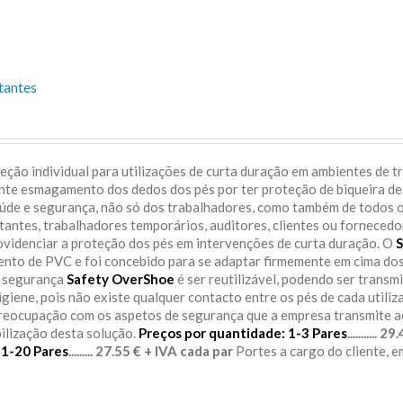
tantes
ção individual para utilizações de curta duração em ambientes de t
ente esmagamento dos dedos dos pés por ter proteção de biqueira de
aúde e segurança, não só dos trabalhadores, como também de todos 
itantes, trabalhadores temporários, auditores, clientes ou fornecedo
rovidenciar a proteção dos pés em intervenções de curta duração. O
S
sento de PVC e foi concebido para se adaptar firmemente em cima do
e segurança
Safety OverShoe
é ser reutilizável, podendo ser transm
igiene, pois não existe qualquer contacto entre os pés de cada utiliz
preocupação com os aspetos de segurança que a empresa transmite 
bilização desta solução.
Preços por quantidade:
1-3 Pares
........... 
11-20 Pares
......... 27.55 € + IVA cada par
Portes a cargo do cliente, 