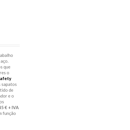
rabalho
 aço.
os que
res o
afety
s sapatos
itido de
ador e o
aos
29.45 € + IVA
em função