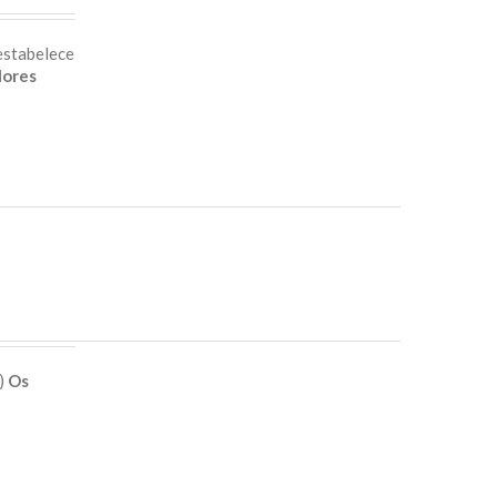
estabelece
lores
e)
Os