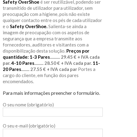
Safety OverShoe
é ser reutilizável, podendo ser
transmitido de utilizador para utilizador, sem
preocupação com a higiene, pois não existe
qualquer contacto entre os pés de cada utilizador
e o
Safety OverShoe.
Salienta-se ainda a
imagem de preocupação com os aspetos de
segurança que a empresa transmite aos
fornecedores, auditores e visitantes com a
disponibilização desta solução.
Preços por
quantidade:
1-3 Pares
........... 29.45 € + IVA cada
par.
4-10 Pares
.......... 28.50 € + IVA cada par.
11-
20 Pares
......... 27.55 € + IVA cada par
Portes a
cargo do cliente, em função dos pares
encomendados.
Para mais informações preencher o formulário.
O seu nome (obrigatório)
O seu e-mail (obrigatório)