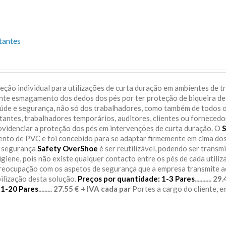
tantes
ção individual para utilizações de curta duração em ambientes de t
ente esmagamento dos dedos dos pés por ter proteção de biqueira de
aúde e segurança, não só dos trabalhadores, como também de todos 
itantes, trabalhadores temporários, auditores, clientes ou fornecedo
rovidenciar a proteção dos pés em intervenções de curta duração. O
S
sento de PVC e foi concebido para se adaptar firmemente em cima do
e segurança
Safety OverShoe
é ser reutilizável, podendo ser transm
igiene, pois não existe qualquer contacto entre os pés de cada utiliz
preocupação com os aspetos de segurança que a empresa transmite 
bilização desta solução.
Preços por quantidade:
1-3 Pares
........... 
11-20 Pares
......... 27.55 € + IVA cada par
Portes a cargo do cliente, 