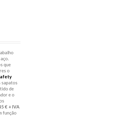
rabalho
 aço.
os que
res o
afety
s sapatos
itido de
ador e o
aos
29.45 € + IVA
em função