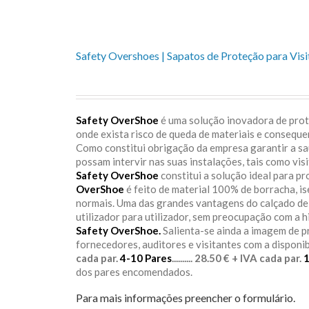
Safety Overshoes | Sapatos de Proteção para Visi
Safety OverShoe
é uma solução inovadora de prote
onde exista risco de queda de materiais e consequ
Como constitui obrigação da empresa garantir a s
possam intervir nas suas instalações, tais como vis
Safety OverShoe
constitui a solução ideal para p
OverShoe
é feito de material 100% de borracha, i
normais. Uma das grandes vantagens do calçado d
utilizador para utilizador, sem preocupação com a h
Safety OverShoe.
Salienta-se ainda a imagem de 
fornecedores, auditores e visitantes com a disponi
cada par.
4-10 Pares
.......... 28.50 € + IVA cada par.
dos pares encomendados.
Para mais informações preencher o formulário.