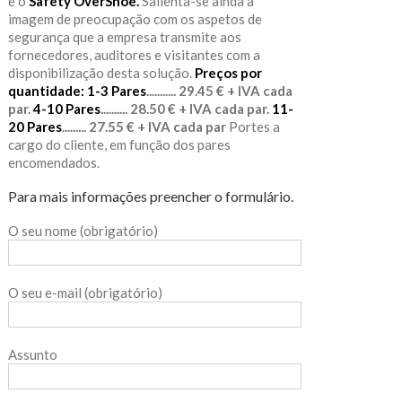
e o
Safety OverShoe.
Salienta-se ainda a
imagem de preocupação com os aspetos de
segurança que a empresa transmite aos
fornecedores, auditores e visitantes com a
disponibilização desta solução.
Preços por
quantidade:
1-3 Pares
........... 29.45 € + IVA cada
par.
4-10 Pares
.......... 28.50 € + IVA cada par.
11-
20 Pares
......... 27.55 € + IVA cada par
Portes a
cargo do cliente, em função dos pares
encomendados.
Para mais informações preencher o formulário.
O seu nome (obrigatório)
O seu e-mail (obrigatório)
Assunto