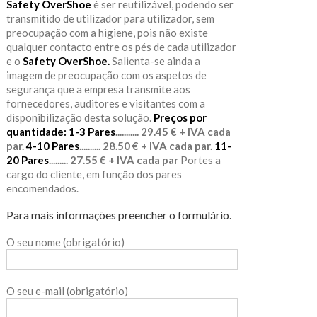
Safety OverShoe
é ser reutilizável, podendo ser
transmitido de utilizador para utilizador, sem
preocupação com a higiene, pois não existe
qualquer contacto entre os pés de cada utilizador
e o
Safety OverShoe.
Salienta-se ainda a
imagem de preocupação com os aspetos de
segurança que a empresa transmite aos
fornecedores, auditores e visitantes com a
disponibilização desta solução.
Preços por
quantidade:
1-3 Pares
........... 29.45 € + IVA cada
par.
4-10 Pares
.......... 28.50 € + IVA cada par.
11-
20 Pares
......... 27.55 € + IVA cada par
Portes a
cargo do cliente, em função dos pares
encomendados.
Para mais informações preencher o formulário.
O seu nome (obrigatório)
O seu e-mail (obrigatório)