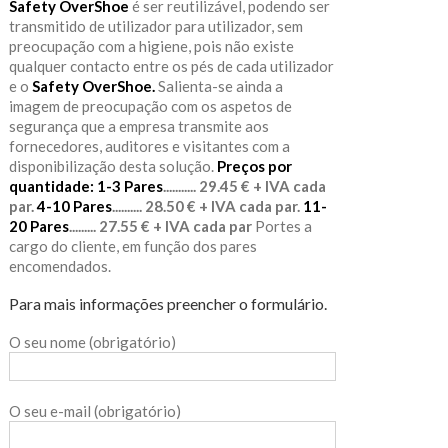
Safety OverShoe
é ser reutilizável, podendo ser
transmitido de utilizador para utilizador, sem
preocupação com a higiene, pois não existe
qualquer contacto entre os pés de cada utilizador
e o
Safety OverShoe.
Salienta-se ainda a
imagem de preocupação com os aspetos de
segurança que a empresa transmite aos
fornecedores, auditores e visitantes com a
disponibilização desta solução.
Preços por
quantidade:
1-3 Pares
........... 29.45 € + IVA cada
par.
4-10 Pares
.......... 28.50 € + IVA cada par.
11-
20 Pares
......... 27.55 € + IVA cada par
Portes a
cargo do cliente, em função dos pares
encomendados.
Para mais informações preencher o formulário.
O seu nome (obrigatório)
O seu e-mail (obrigatório)