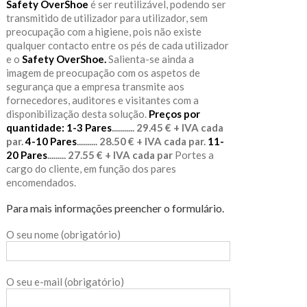
Safety OverShoe
é ser reutilizável, podendo ser
transmitido de utilizador para utilizador, sem
preocupação com a higiene, pois não existe
qualquer contacto entre os pés de cada utilizador
e o
Safety OverShoe.
Salienta-se ainda a
imagem de preocupação com os aspetos de
segurança que a empresa transmite aos
fornecedores, auditores e visitantes com a
disponibilização desta solução.
Preços por
quantidade:
1-3 Pares
........... 29.45 € + IVA cada
par.
4-10 Pares
.......... 28.50 € + IVA cada par.
11-
20 Pares
......... 27.55 € + IVA cada par
Portes a
cargo do cliente, em função dos pares
encomendados.
Para mais informações preencher o formulário.
O seu nome (obrigatório)
O seu e-mail (obrigatório)