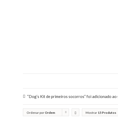
“Dog’s Kit de primeiros socorros” foi adicionado ao 
Ordenar por
Ordem
Mostrar
15 Produtos