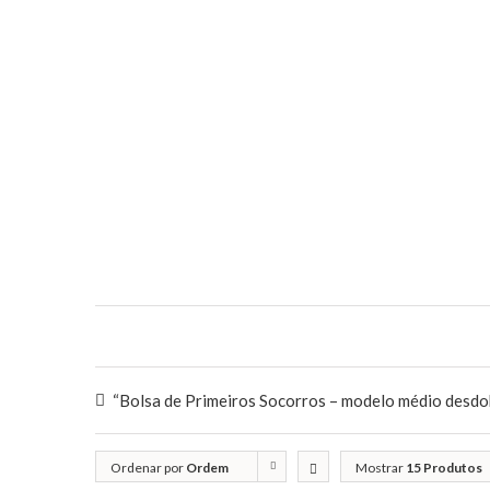
“Bolsa de Primeiros Socorros – modelo médio desdob
Ordenar por
Ordem
Mostrar
15 Produtos