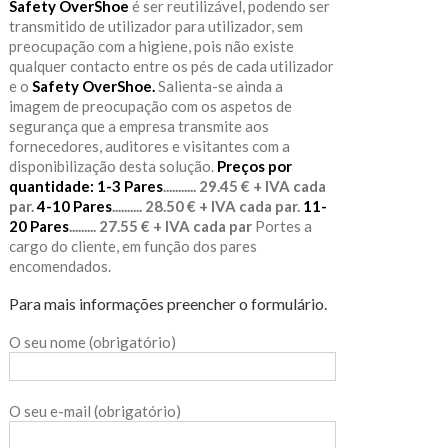
Safety OverShoe
é ser reutilizável, podendo ser
transmitido de utilizador para utilizador, sem
preocupação com a higiene, pois não existe
qualquer contacto entre os pés de cada utilizador
e o
Safety OverShoe.
Salienta-se ainda a
imagem de preocupação com os aspetos de
segurança que a empresa transmite aos
fornecedores, auditores e visitantes com a
disponibilização desta solução.
Preços por
quantidade:
1-3 Pares
........... 29.45 € + IVA cada
par.
4-10 Pares
.......... 28.50 € + IVA cada par.
11-
20 Pares
......... 27.55 € + IVA cada par
Portes a
cargo do cliente, em função dos pares
encomendados.
Para mais informações preencher o formulário.
O seu nome (obrigatório)
O seu e-mail (obrigatório)