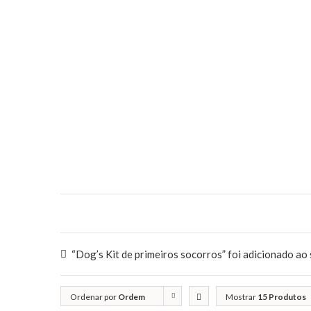
“Dog’s Kit de primeiros socorros” foi adicionado ao 
Ordenar por
Ordem
Mostrar
15 Produtos