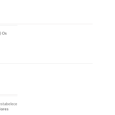
e)
Os
estabelece
lores