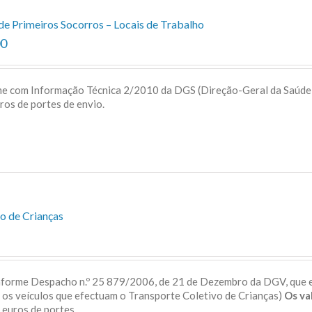
de Primeiros Socorros – Locais de Trabalho
00
me com Informação Técnica 2/2010 da DGS (Direção-Geral da Saúd
uros de portes de envio.
o de Crianças
onforme Despacho n.º 25 879/2006, de 21 de Dezembro da DGV, que 
a os veículos que efectuam o Transporte Coletivo de Crianças)
Os va
 5 euros de portes.