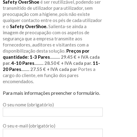
Safety OverShoe
é ser reutilizável, podendo ser
transmitido de utilizador para utilizador, sem
preocupação com a higiene, pois não existe
qualquer contacto entre os pés de cada utilizador
e o
Safety OverShoe.
Salienta-se ainda a
imagem de preocupação com os aspetos de
segurança que a empresa transmite aos
fornecedores, auditores e visitantes com a
disponibilização desta solução.
Preços por
quantidade:
1-3 Pares
........... 29.45 € + IVA cada
par.
4-10 Pares
.......... 28.50 € + IVA cada par.
11-
20 Pares
......... 27.55 € + IVA cada par
Portes a
cargo do cliente, em função dos pares
encomendados.
Para mais informações preencher o formulário.
O seu nome (obrigatório)
O seu e-mail (obrigatório)