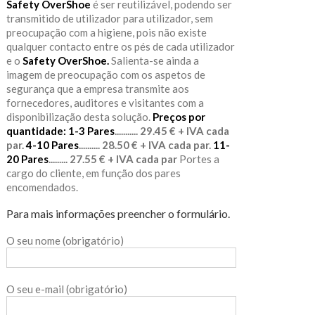
Safety OverShoe
é ser reutilizável, podendo ser
transmitido de utilizador para utilizador, sem
preocupação com a higiene, pois não existe
qualquer contacto entre os pés de cada utilizador
e o
Safety OverShoe.
Salienta-se ainda a
imagem de preocupação com os aspetos de
segurança que a empresa transmite aos
fornecedores, auditores e visitantes com a
disponibilização desta solução.
Preços por
quantidade:
1-3 Pares
........... 29.45 € + IVA cada
par.
4-10 Pares
.......... 28.50 € + IVA cada par.
11-
20 Pares
......... 27.55 € + IVA cada par
Portes a
cargo do cliente, em função dos pares
encomendados.
Para mais informações preencher o formulário.
O seu nome (obrigatório)
O seu e-mail (obrigatório)