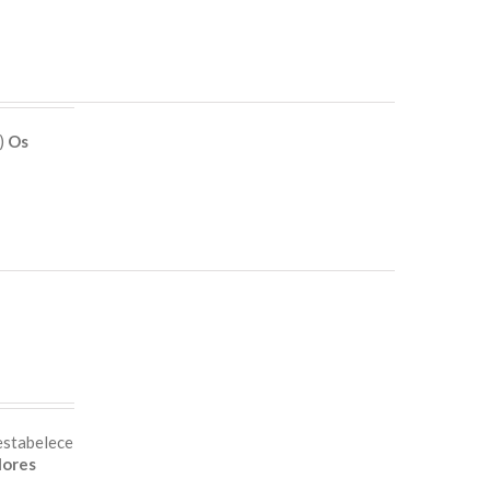
e)
Os
estabelece
lores