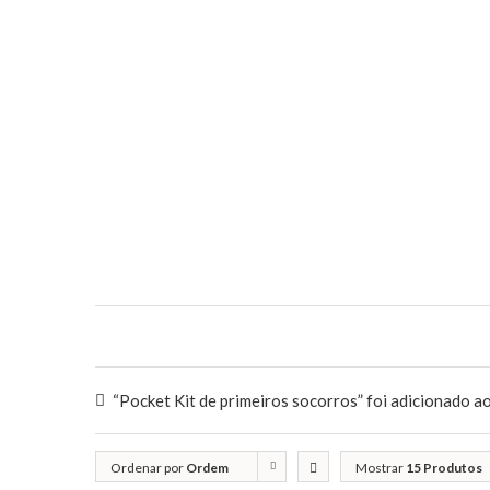
“Pocket Kit de primeiros socorros” foi adicionado ao
Ordenar por
Ordem
Mostrar
15 Produtos