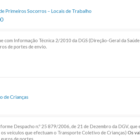
de Primeiros Socorros – Locais de Trabalho
00
me com Informação Técnica 2/2010 da DGS (Direção-Geral da Saúd
uros de portes de envio.
o de Crianças
onforme Despacho n.º 25 879/2006, de 21 de Dezembro da DGV, que 
a os veículos que efectuam o Transporte Coletivo de Crianças)
Os va
 5 euros de portes.