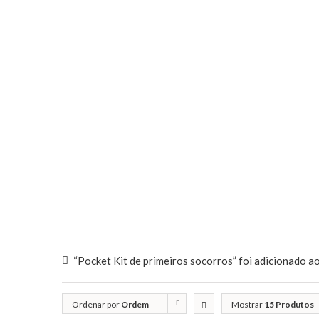
“Pocket Kit de primeiros socorros” foi adicionado ao
Ordenar por
Ordem
Mostrar
15 Produtos