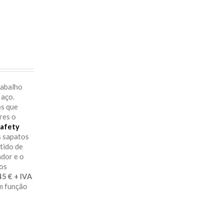
rabalho
 aço.
os que
res o
afety
s sapatos
itido de
ador e o
aos
29.45 € + IVA
em função