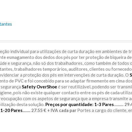
tantes
ção individual para utilizações de curta duração em ambientes de t
ente esmagamento dos dedos dos pés por ter proteção de biqueira de
aúde e segurança, não só dos trabalhadores, como também de todos 
itantes, trabalhadores temporários, auditores, clientes ou fornecedo
rovidenciar a proteção dos pés em intervenções de curta duração. O
S
sento de PVC e foi concebido para se adaptar firmemente em cima do
e segurança
Safety OverShoe
é ser reutilizável, podendo ser transm
igiene, pois não existe qualquer contacto entre os pés de cada utiliz
preocupação com os aspetos de segurança que a empresa transmite 
bilização desta solução.
Preços por quantidade:
1-3 Pares
........... 
11-20 Pares
......... 27.55 € + IVA cada par
Portes a cargo do cliente, 