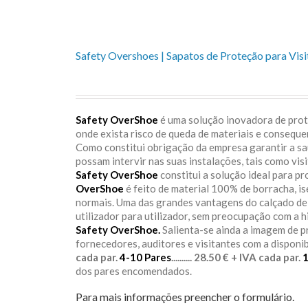
Safety Overshoes | Sapatos de Proteção para Visi
Safety OverShoe
é uma solução inovadora de prote
onde exista risco de queda de materiais e consequ
Como constitui obrigação da empresa garantir a s
possam intervir nas suas instalações, tais como vis
Safety OverShoe
constitui a solução ideal para p
OverShoe
é feito de material 100% de borracha, i
normais. Uma das grandes vantagens do calçado d
utilizador para utilizador, sem preocupação com a h
Safety OverShoe.
Salienta-se ainda a imagem de 
fornecedores, auditores e visitantes com a disponi
cada par.
4-10 Pares
.......... 28.50 € + IVA cada par.
dos pares encomendados.
Para mais informações preencher o formulário.