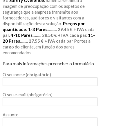
e o
Safety OverShoe.
Salienta-se ainda a
imagem de preocupação com os aspetos de
segurança que a empresa transmite aos
fornecedores, auditores e visitantes com a
disponibilização desta solução.
Preços por
quantidade:
1-3 Pares
........... 29.45 € + IVA cada
par.
4-10 Pares
.......... 28.50 € + IVA cada par.
11-
20 Pares
......... 27.55 € + IVA cada par
Portes a
cargo do cliente, em função dos pares
encomendados.
Para mais informações preencher o formulário.
O seu nome (obrigatório)
O seu e-mail (obrigatório)
Assunto