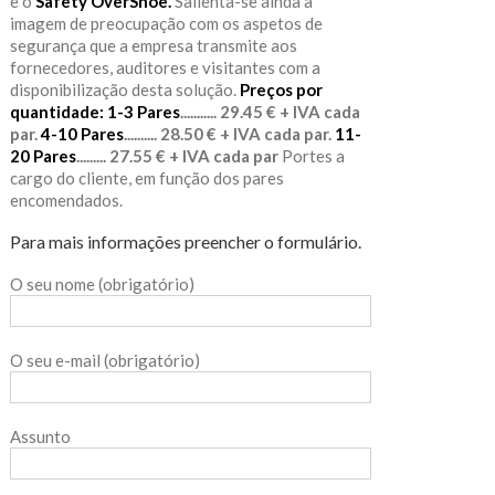
e o
Safety OverShoe.
Salienta-se ainda a
imagem de preocupação com os aspetos de
segurança que a empresa transmite aos
fornecedores, auditores e visitantes com a
disponibilização desta solução.
Preços por
quantidade:
1-3 Pares
........... 29.45 € + IVA cada
par.
4-10 Pares
.......... 28.50 € + IVA cada par.
11-
20 Pares
......... 27.55 € + IVA cada par
Portes a
cargo do cliente, em função dos pares
encomendados.
Para mais informações preencher o formulário.
O seu nome (obrigatório)
O seu e-mail (obrigatório)
Assunto