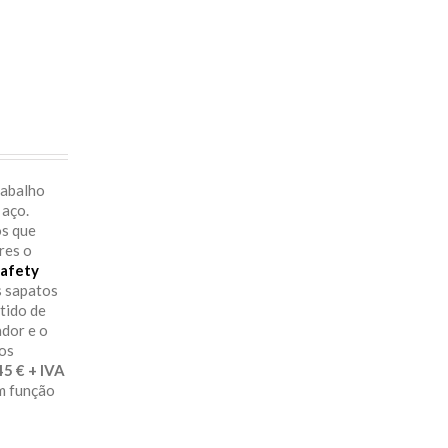
rabalho
 aço.
os que
res o
afety
s sapatos
itido de
ador e o
aos
29.45 € + IVA
em função