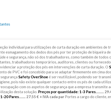
tantes
ção individual para utilizações de curta duração em ambientes de t
ente esmagamento dos dedos dos pés por ter proteção de biqueira de
aúde e segurança, não só dos trabalhadores, como também de todos 
itantes, trabalhadores temporários, auditores, clientes ou fornecedo
rovidenciar a proteção dos pés em intervenções de curta duração. O
S
sento de PVC e foi concebido para se adaptar firmemente em cima do
e segurança
Safety OverShoe
é ser reutilizável, podendo ser transm
igiene, pois não existe qualquer contacto entre os pés de cada utiliz
preocupação com os aspetos de segurança que a empresa transmite 
bilização desta solução.
Preços por quantidade:
1-3 Pares
........... 
11-20 Pares
......... 27.55 € + IVA cada par
Portes a cargo do cliente, 