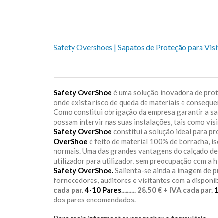
Safety Overshoes | Sapatos de Proteção para Visi
Safety OverShoe
é uma solução inovadora de prote
onde exista risco de queda de materiais e consequ
Como constitui obrigação da empresa garantir a s
possam intervir nas suas instalações, tais como vis
Safety OverShoe
constitui a solução ideal para p
OverShoe
é feito de material 100% de borracha, i
normais. Uma das grandes vantagens do calçado d
utilizador para utilizador, sem preocupação com a h
Safety OverShoe.
Salienta-se ainda a imagem de 
fornecedores, auditores e visitantes com a disponi
cada par.
4-10 Pares
.......... 28.50 € + IVA cada par.
dos pares encomendados.
Para mais informações preencher o formulário.