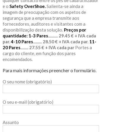
qualquer contacto entre os pés de cada utilizador
e o
Safety OverShoe.
Salienta-se ainda a
imagem de preocupação com os aspetos de
segurança que a empresa transmite aos
fornecedores, auditores e visitantes com a
disponibilização desta solução.
Preços por
quantidade:
1-3 Pares
........... 29.45 € + IVA cada
par.
4-10 Pares
.......... 28.50 € + IVA cada par.
11-
20 Pares
......... 27.55 € + IVA cada par
Portes a
cargo do cliente, em função dos pares
encomendados.
Para mais informações preencher o formulário.
O seu nome (obrigatório)
O seu e-mail (obrigatório)
Assunto