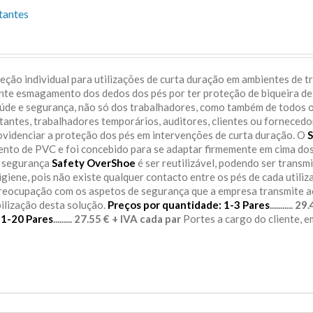
tantes
ção individual para utilizações de curta duração em ambientes de t
ente esmagamento dos dedos dos pés por ter proteção de biqueira de
aúde e segurança, não só dos trabalhadores, como também de todos 
itantes, trabalhadores temporários, auditores, clientes ou fornecedo
rovidenciar a proteção dos pés em intervenções de curta duração. O
S
sento de PVC e foi concebido para se adaptar firmemente em cima do
e segurança
Safety OverShoe
é ser reutilizável, podendo ser transm
igiene, pois não existe qualquer contacto entre os pés de cada utiliz
preocupação com os aspetos de segurança que a empresa transmite 
bilização desta solução.
Preços por quantidade:
1-3 Pares
........... 
11-20 Pares
......... 27.55 € + IVA cada par
Portes a cargo do cliente, 