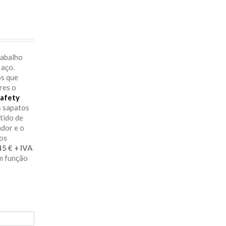
rabalho
 aço.
os que
res o
afety
s sapatos
itido de
ador e o
aos
29.45 € + IVA
em função