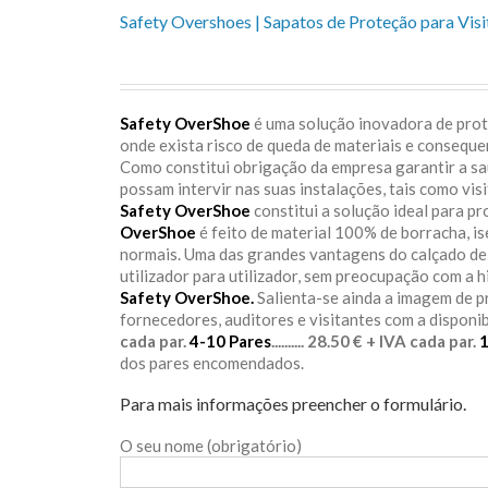
Safety Overshoes | Sapatos de Proteção para Visi
Safety OverShoe
é uma solução inovadora de prote
onde exista risco de queda de materiais e consequ
Como constitui obrigação da empresa garantir a s
possam intervir nas suas instalações, tais como vis
Safety OverShoe
constitui a solução ideal para p
OverShoe
é feito de material 100% de borracha, i
normais. Uma das grandes vantagens do calçado d
utilizador para utilizador, sem preocupação com a h
Safety OverShoe.
Salienta-se ainda a imagem de 
fornecedores, auditores e visitantes com a disponi
cada par.
4-10 Pares
.......... 28.50 € + IVA cada par.
dos pares encomendados.
Para mais informações preencher o formulário.
O seu nome (obrigatório)