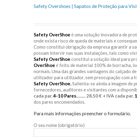
Safety Overshoes | Sapatos de Proteção para Visi
Safety OverShoe
é uma solução inovadora de prote
onde exista risco de queda de materiais e consequ
Como constitui obrigação da empresa garantir a s
possam intervir nas suas instalações, tais como vis
Safety OverShoe
constitui a solução ideal para p
OverShoe
é feito de material 100% de borracha, i
normais. Uma das grandes vantagens do calçado d
utilizador para utilizador, sem preocupação com a h
Safety OverShoe.
Salienta-se ainda a imagem de 
fornecedores, auditores e visitantes com a disponi
cada par.
4-10 Pares
.......... 28.50 € + IVA cada par.
dos pares encomendados.
Para mais informações preencher o formulário.
O seu nome (obrigatório)