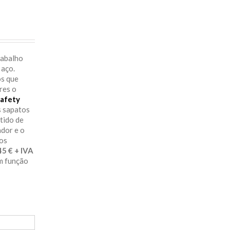
rabalho
 aço.
os que
res o
afety
s sapatos
itido de
ador e o
aos
29.45 € + IVA
em função