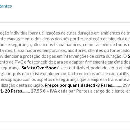
tantes
ção individual para utilizações de curta duração em ambientes de t
ente esmagamento dos dedos dos pés por ter proteção de biqueira de
aúde e segurança, não só dos trabalhadores, como também de todos 
itantes, trabalhadores temporários, auditores, clientes ou fornecedo
rovidenciar a proteção dos pés em intervenções de curta duração. O
S
sento de PVC e foi concebido para se adaptar firmemente em cima do
e segurança
Safety OverShoe
é ser reutilizável, podendo ser transm
igiene, pois não existe qualquer contacto entre os pés de cada utiliz
preocupação com os aspetos de segurança que a empresa transmite 
bilização desta solução.
Preços por quantidade:
1-3 Pares
........... 
11-20 Pares
......... 27.55 € + IVA cada par
Portes a cargo do cliente, 