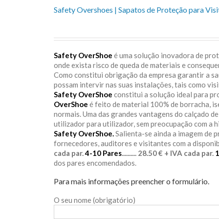
Safety Overshoes | Sapatos de Proteção para Visi
Safety OverShoe
é uma solução inovadora de prote
onde exista risco de queda de materiais e consequ
Como constitui obrigação da empresa garantir a s
possam intervir nas suas instalações, tais como vis
Safety OverShoe
constitui a solução ideal para p
OverShoe
é feito de material 100% de borracha, i
normais. Uma das grandes vantagens do calçado d
utilizador para utilizador, sem preocupação com a h
Safety OverShoe.
Salienta-se ainda a imagem de 
fornecedores, auditores e visitantes com a disponi
cada par.
4-10 Pares
.......... 28.50 € + IVA cada par.
dos pares encomendados.
Para mais informações preencher o formulário.
O seu nome (obrigatório)