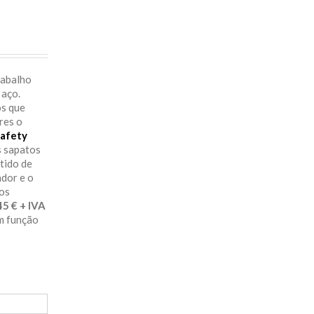
rabalho
 aço.
os que
res o
afety
s sapatos
itido de
ador e o
aos
29.45 € + IVA
em função