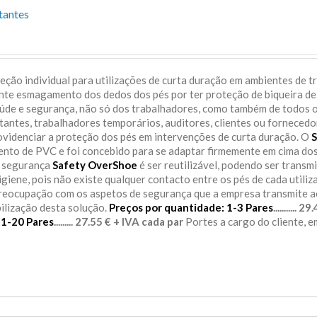
tantes
ção individual para utilizações de curta duração em ambientes de t
ente esmagamento dos dedos dos pés por ter proteção de biqueira de
aúde e segurança, não só dos trabalhadores, como também de todos 
itantes, trabalhadores temporários, auditores, clientes ou fornecedo
rovidenciar a proteção dos pés em intervenções de curta duração. O
S
sento de PVC e foi concebido para se adaptar firmemente em cima do
e segurança
Safety OverShoe
é ser reutilizável, podendo ser transm
igiene, pois não existe qualquer contacto entre os pés de cada utiliz
preocupação com os aspetos de segurança que a empresa transmite 
bilização desta solução.
Preços por quantidade:
1-3 Pares
........... 
11-20 Pares
......... 27.55 € + IVA cada par
Portes a cargo do cliente, 