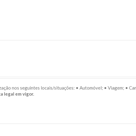
lização nos seguintes locais/situações: • Automóvel; • Viagem; • C
a legal em vigor.