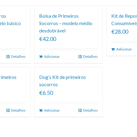
ros
Bolsa de Primeiros
Kit de Repo
elo básico
Socorros – modelo médio
Consumíveis
desdobrável
€28.00
€42.00
Adicionar
Detalhes
Adicionar
Detalhes
rimeiros
Dog’s Kit de primeiros
socorros
€6.50
Detalhes
Adicionar
Detalhes