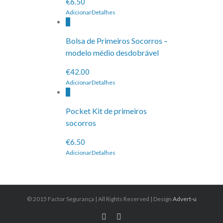
€6.50
Adicionar
Detalhes
Bolsa de Primeiros Socorros –
modelo médio desdobrável
€42.00
Adicionar
Detalhes
Pocket Kit de primeiros
socorros
€6.50
Adicionar
Detalhes
© 2015 Factor Segurança | All Rights Reserved | Design
Advert-u