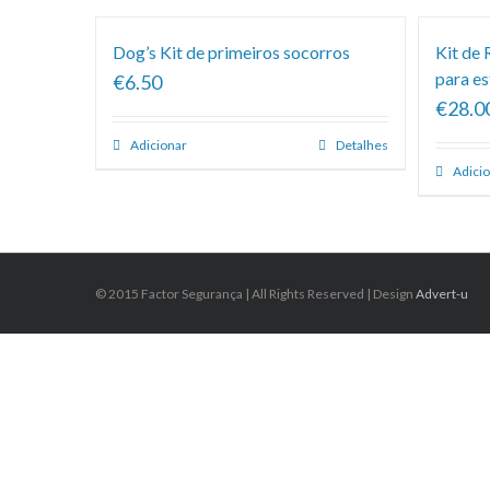
Dog’s Kit de primeiros socorros
Kit de
para es
€6.50
€28.0
Adicionar
Detalhes
Adici
© 2015 Factor Segurança | All Rights Reserved | Design
Advert-u