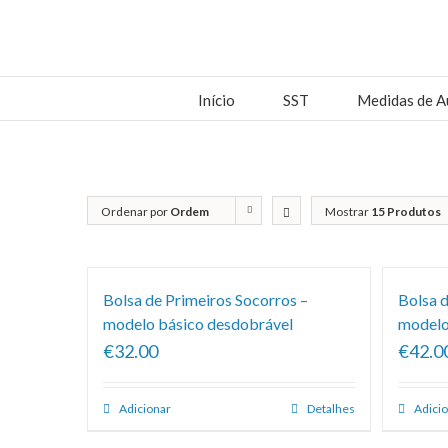
Início
SST
Medidas de A
Ordenar por
Ordem
Mostrar
15 Produtos
predefinida
Bolsa de Primeiros Socorros –
Bolsa d
modelo básico desdobrável
modelo
€32.00
€42.0
Adicionar
Detalhes
Adici